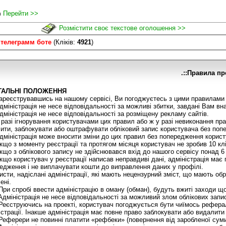
Перейти >>
)
Розмістити своє текстове оголошення >>
 телеграмм боте
(Кліків:
4921
)
.::Правила пр
АГАЛЬНІ ПОЛОЖЕННЯ
реєструвавшись на нашому сервісі, Ви погоджуєтесь з цими правилами 
міністрація не несе відповідальності за можливі збитки, завдані Вам вн
міністрація не несе відповідальності за розміщену рекламу сайтів.
разі ігнорування користувачами цих правил або ж у разі невиконання пр
ити, заблокувати або оштрафувати обліковий запис користувача без поп
міністрація може вносити зміни до цих правил без попередження корист
що з моменту реєстрації та протягом місяця користувач не зробив 10 кл
що з облікового запису не здійснювався вхід до нашого сервісу понад 6 
що користувач у реєстрації написав неправдиві дані, адміністрація має
едження і не виплачувати кошти до виправлення даних у профілі.
сти, надіслані адміністрації, які мають нецензурний зміст, що мають обр
ені.
ри спробі ввести адміністрацію в оману (обман), будуть вжиті заходи щ
дміністрація не несе відповідальності за можливий злом облікових запис
еєструючись на проекті, користувач погоджується бути чиїмось реферал
істрації. Інакше адміністрація має повне право заблокувати або видалити
еферери не повинні платити «рефбеки» (повернення від заробленої сум