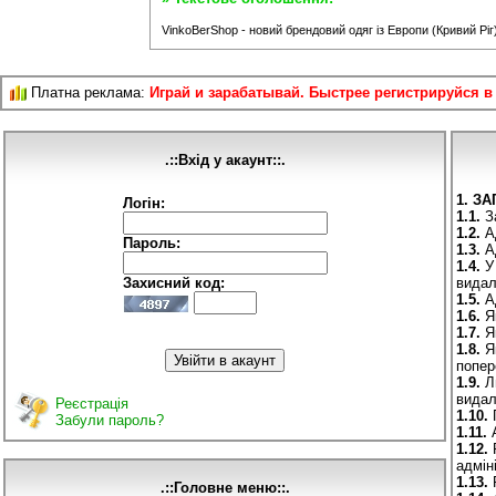
VinkoBerShop - новий брендовий одяг із Европи (Кривий Ріг
Платна реклама:
Играй и зарабатывай. Быстрее регистрируйся в
.::Вхід у акаунт::.
1. З
Логін:
1.1.
За
1.2.
Ад
Пароль:
1.3.
Ад
1.4.
У 
Захисний код:
видал
1.5.
Ад
1.6.
Як
1.7.
Як
1.8.
Як
попер
1.9.
Ли
видал
Реєстрація
1.10.
П
Забули пароль?
1.11.
А
1.12.
Р
адмін
1.13.
Р
.::Головне меню::.