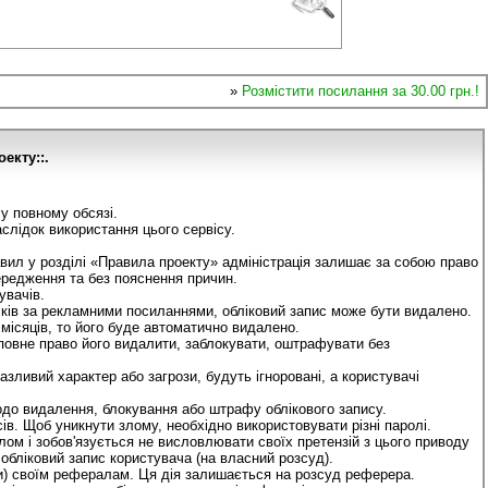
»
Розмістити посилання за 30.00 грн.!
оекту::.
у повному обсязі.
аслідок використання цього сервісу.
авил у розділі «Правила проекту» адміністрація залишає за собою право
ередження та без пояснення причин.
увачів.
іків за рекламними посиланнями, обліковий запис може бути видалено.
місяців, то його буде автоматично видалено.
 повне право його видалити, заблокувати, оштрафувати без
азливий характер або загрози, будуть ігноровані, а користувачі
одо видалення, блокування або штрафу облікового запису.
ів. Щоб уникнути злому, необхідно використовувати різні паролі.
ом і зобов'язується не висловлювати своїх претензій з цього приводу
 обліковий запис користувача (на власний розсуд).
и) своїм рефералам. Ця дія залишається на розсуд реферера.