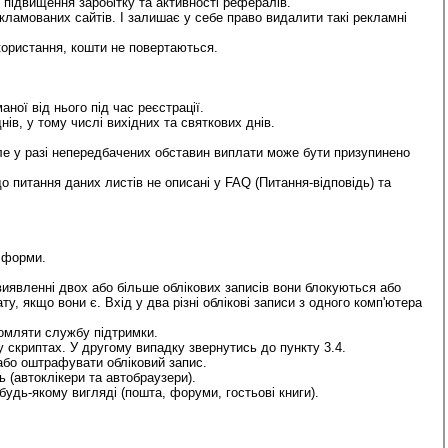
 підвищення заробітку та активності рефералів.
кламованих сайтів. І залишає у себе право видалити такі рекламні
икористання, кошти не повертаються.
ної від нього під час реєстрації.
ів, у тому числі вихідних та святкових днів.
ле у разі непередбачених обставин виплати може бути призупинено
о питання даних листів не описані у FAQ (Питання-відповідь) та
ї форми.
виявленні двох або більше облікових записів вони блокуються або
у, якщо вони є. Вхід у два різні облікові записи з одного комп'ютера
домляти службу підтримки.
 скриптах. У другому випадку звернутись до пункту 3.4.
або оштрафувати обліковий запис.
 (автоклікери та автобраузери).
дь-якому вигляді (пошта, форуми, гостьові книги).