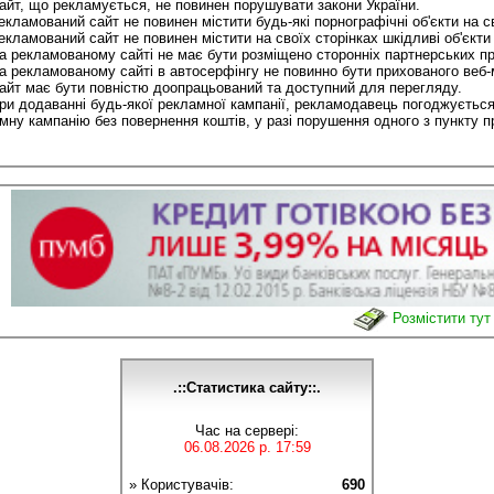
йт, що рекламується, не повинен порушувати закони України.
кламований сайт не повинен містити будь-які порнографічні об'єкти на св
кламований сайт не повинен містити на своїх сторінках шкідливі об'єкти
 рекламованому сайті не має бути розміщено сторонніх партнерських пр
 рекламованому сайті в автосерфінгу не повинно бути прихованого веб-м
йт має бути повністю доопрацьований та доступний для перегляду.
и додаванні будь-якої рекламної кампанії, рекламодавець погоджується
мну кампанію без повернення коштів, у разі порушення одного з пункту п
Розмістити тут
.::Статистика сайту::.
Час на сервері:
06.08.2026 р. 17:59
» Користувачів:
690