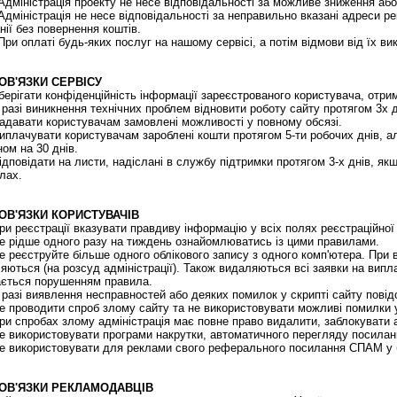
дміністрація проекту не несе відповідальності за можливе зниження або
дміністрація не несе відповідальності за неправильно вказані адреси ре
нії без повернення коштів.
ри оплаті будь-яких послуг на нашому сервісі, а потім відмови від їх в
БОВ'ЯЗКИ СЕРВІСУ
ерігати конфіденційність інформації зареєстрованого користувача, отрима
разі виникнення технічних проблем відновити роботу сайту протягом 3х дн
давати користувачам замовлені можливості у повному обсязі.
плачувати користувачам зароблені кошти протягом 5-ти робочих днів, а
ном на 30 днів.
дповідати на листи, надіслані в службу підтримки протягом 3-х днів, якщ
лах.
БОВ'ЯЗКИ КОРИСТУВАЧІВ
и реєстрації вказувати правдиву інформацію у всіх полях реєстраційно
 рідше одного разу на тиждень ознайомлюватись із цими правилами.
 реєструйте більше одного облікового запису з одного комп'ютера. При 
яються (на розсуд адміністрації). Також видаляються всі заявки на виплат
ється порушенням правила.
разі виявлення несправностей або деяких помилок у скрипті сайту пові
 проводити спроб злому сайту та не використовувати можливі помилки у
и спробах злому адміністрація має повне право видалити, заблокувати 
 використовувати програми накрутки, автоматичного перегляду посилань
 використовувати для реклами свого реферального посилання СПАМ у бу
БОВ'ЯЗКИ РЕКЛАМОДАВЦІВ