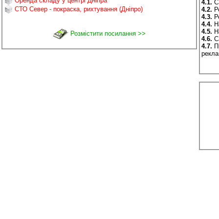
4.1.
Са
СТО Север - покраска, рихтування (Дніпро)
4.2.
Ре
4.3.
Ре
4.4.
На
4.5.
На
Розмістити посилання >>
4.6.
Са
4.7.
Пр
рекла