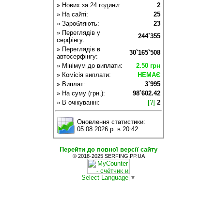
» Нових за 24 години:
2
» На сайті:
25
» Заробляють:
23
» Переглядів у
244`355
серфінгу:
» Переглядів в
30`165`508
автосерфінгу:
» Мінімум до виплати:
2.50 грн
» Комісія виплати:
НЕМАЄ
» Виплат:
3`995
» На суму (грн.):
98`602.42
» В очікуванні:
[?]
2
Оновлення статистики:
05.08.2026 р. в 20:42
Перейти до повної версії сайту
© 2018-2025 SERFING.PP.UA
Select Language
▼