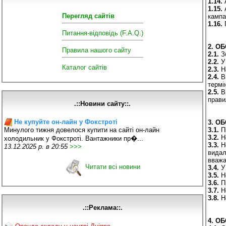
1.14.
А
1.15.
А
Перегляд сайтів
кампа
1.16.
П
Питання-відповідь (F.A.Q.)
2. О
Правила нашого сайту
2.1.
Зб
2.2.
У 
Каталог сайтів
2.3.
На
2.4.
Ви
термі
2.5.
Ві
прави
.::Новини сайту::.
Не купуйте он-лайн у Фокстроті
3. О
3.1.
Пр
Минулого тижня довелося купити на сайті он-лайн
3.2.
Не
холодильник у Фокстроті. Вантажники пр�...
3.3.
Не
13.12.2025 р. в 20:55
>>>
видал
вважа
Читати всі новини
3.4.
У 
3.5.
Не
3.6.
Пр
3.7.
Не
3.8.
Не
.::Реклама::.
4. О
Оренда складу у центрі Дніпра