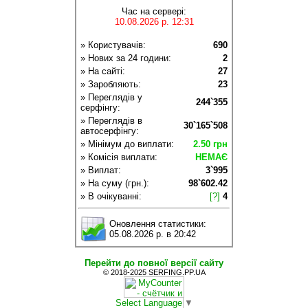
Час на сервері:
10.08.2026 р. 12:31
» Користувачів:
690
» Нових за 24 години:
2
» На сайті:
27
» Заробляють:
23
» Переглядів у
244`355
серфінгу:
» Переглядів в
30`165`508
автосерфінгу:
» Мінімум до виплати:
2.50 грн
» Комісія виплати:
НЕМАЄ
» Виплат:
3`995
» На суму (грн.):
98`602.42
» В очікуванні:
[?]
4
Оновлення статистики:
05.08.2026 р. в 20:42
Перейти до повної версії сайту
© 2018-2025 SERFING.PP.UA
Select Language
▼