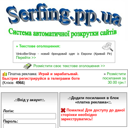
» Текстове оголошення:
VinkoBerShop - новий брендовий одяг із Европи (Кривий Ріг)
Перейти >>
Розмістити своє текстове оголошення >>
Платна реклама:
Играй и зарабатывай.
»
Розмістити
посилання за
Быстрее регистрируйся в телеграмм боте
30.00 грн.!
(Кліків:
4966
)
.::Додати посилання в блок
.::Вхід у акаунт::.
«платна реклама»::.
Помилка! Для доступу до даної
Логін:
сторінки необхідно
зареєструватись!
Пароль: