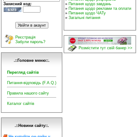
Захисний код:
»
Питання щодо завдань
»
Питання щодо реклами та оплати
»
Питання щодо ЧАТу
»
Загальні питання
Реєстрація
Забули пароль?
Розмістити тут свій банер >>
.::Головне меню::.
Перегляд сайтів
Питання-відповідь (F.A.Q.)
Правила нашого сайту
Каталог сайтів
.::Новини сайту::.
Не купуйте он-лайн у