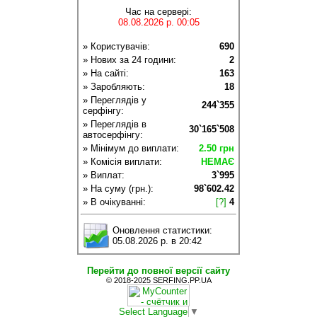
Час на сервері:
08.08.2026 р. 00:05
» Користувачів:
690
» Нових за 24 години:
2
» На сайті:
163
» Заробляють:
18
» Переглядів у
244`355
серфінгу:
» Переглядів в
30`165`508
автосерфінгу:
» Мінімум до виплати:
2.50 грн
» Комісія виплати:
НЕМАЄ
» Виплат:
3`995
» На суму (грн.):
98`602.42
» В очікуванні:
[?]
4
Оновлення статистики:
05.08.2026 р. в 20:42
Перейти до повної версії сайту
© 2018-2025 SERFING.PP.UA
Select Language
▼