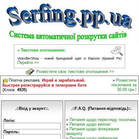
» Текстове оголошення:
VinkoBerShop - новий брендовий одяг із Европи (Кривий Ріг)
Перейти >>
Розмістити своє текстове оголошення >>
Платна реклама:
Играй и зарабатывай.
»
Розмістити
посилання за
Быстрее регистрируйся в телеграмм боте
30.00 грн.!
(Кліків:
4935
)
.::Вхід у акаунт::.
.::F.A.Q. (Питання-відповідь)::.
»
Питання щодо перегляду посилань
Логін:
»
Питання щодо виплат
»
Питання щодо блокування
Пароль:
аккаунту
»
Питання щодо рефералів