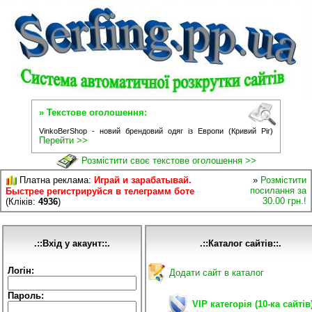
» Текстове оголошення:
VinkoBerShop - новий брендовий одяг із Европи (Кривий Ріг)
Перейти >>
Розмістити своє текстове оголошення >>
Платна реклама:
Играй и зарабатывай.
»
Розмістити
посилання за
Быстрее регистрируйся в телеграмм боте
30.00 грн.!
(Кліків:
4936
)
.::Вхід у акаунт::.
.::Каталог сайтів::.
Логін:
Додати сайт в каталог
Пароль:
VIP категорія (10-ка сайтів