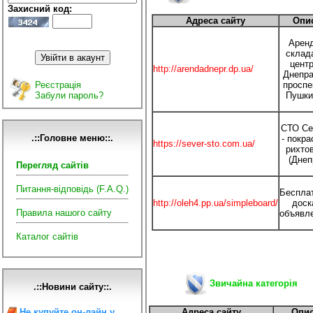
Захисний код:
Адреса сайту
Опи
Арен
склад
цент
http://arendadnepr.dp.ua/
Днепра
Реєстрація
проспе
Забули пароль?
Пушки
СТО Се
.::Головне меню::.
- покра
https://sever-sto.com.ua/
рихто
(Днеп
Перегляд сайтів
Питання-відповідь (F.A.Q.)
Беспла
http://oleh4.pp.ua/simpleboard/
доск
Правила нашого сайту
объявл
Каталог сайтів
Звичайна категорія
.::Новини сайту::.
Не купуйте он-лайн у
Адреса сайту
Опи