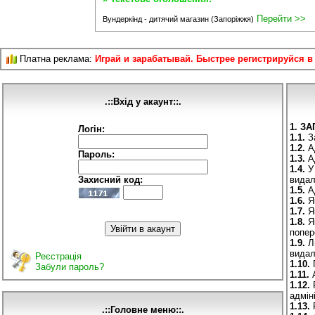
Перейти >>
Вундеркінд - дитячий магазин (Запоріжжя)
Платна реклама:
Играй и зарабатывай. Быстрее регистрируйся в
.::Вхід у акаунт::.
1. З
Логін:
1.1.
За
1.2.
Ад
Пароль:
1.3.
Ад
1.4.
У 
Захисний код:
видал
1.5.
Ад
1.6.
Як
1.7.
Як
1.8.
Як
попер
1.9.
Ли
видал
Реєстрація
1.10.
П
Забули пароль?
1.11.
А
1.12.
Р
адмін
1.13.
Р
.::Головне меню::.