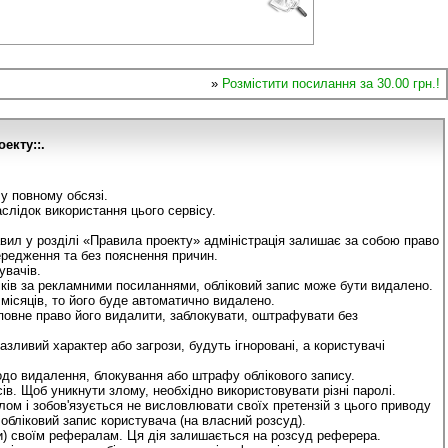
»
Розмістити посилання за 30.00 грн.!
оекту::.
у повному обсязі.
аслідок використання цього сервісу.
авил у розділі «Правила проекту» адміністрація залишає за собою право
ередження та без пояснення причин.
увачів.
іків за рекламними посиланнями, обліковий запис може бути видалено.
місяців, то його буде автоматично видалено.
 повне право його видалити, заблокувати, оштрафувати без
азливий характер або загрози, будуть ігноровані, а користувачі
одо видалення, блокування або штрафу облікового запису.
ів. Щоб уникнути злому, необхідно використовувати різні паролі.
ом і зобов'язується не висловлювати своїх претензій з цього приводу
 обліковий запис користувача (на власний розсуд).
и) своїм рефералам. Ця дія залишається на розсуд реферера.