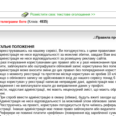
Розмістити своє текстове оголошення >>
 телеграмм боте
(Кліків:
4935
)
.::Правила пр
АГАЛЬНІ ПОЛОЖЕННЯ
реєструвавшись на нашому сервісі, Ви погоджуєтесь з цими правилами 
міністрація не несе відповідальності за можливі збитки, завдані Вам вн
міністрація не несе відповідальності за розміщену рекламу сайтів.
разі ігнорування користувачами цих правил або ж у разі невиконання пр
ити, заблокувати або оштрафувати обліковий запис користувача без поп
міністрація може вносити зміни до цих правил без попередження корист
що з моменту реєстрації та протягом місяця користувач не зробив 10 кл
що з облікового запису не здійснювався вхід до нашого сервісу понад 6 
що користувач у реєстрації написав неправдиві дані, адміністрація має
едження і не виплачувати кошти до виправлення даних у профілі.
сти, надіслані адміністрації, які мають нецензурний зміст, що мають обр
ені.
ри спробі ввести адміністрацію в оману (обман), будуть вжиті заходи щ
дміністрація не несе відповідальності за можливий злом облікових запис
еєструючись на проекті, користувач погоджується бути чиїмось реферал
істрації. Інакше адміністрація має повне право заблокувати або видалити
еферери не повинні платити «рефбеки» (повернення від заробленої сум