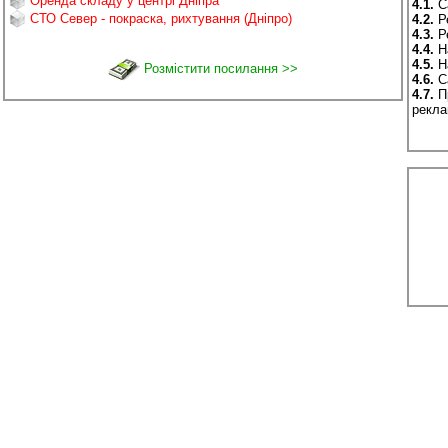
4.1.
Са
СТО Север - покраска, рихтування (Дніпро)
4.2.
Ре
4.3.
Ре
4.4.
На
4.5.
На
Розмістити посилання >>
4.6.
Са
4.7.
Пр
рекла