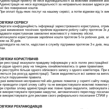
дміністрація проекту не несе відповідальності за можливе зниження або
дміністрація не несе відповідальності за неправильно вказані адреси ре
нії без повернення коштів.
ри оплаті будь-яких послуг на нашому сервісі, а потім відмови від їх в
БОВ'ЯЗКИ СЕРВІСУ
ерігати конфіденційність інформації зареєстрованого користувача, отрима
разі виникнення технічних проблем відновити роботу сайту протягом 3х дн
давати користувачам замовлені можливості у повному обсязі.
плачувати користувачам зароблені кошти протягом 5-ти робочих днів, а
ном на 30 днів.
дповідати на листи, надіслані в службу підтримки протягом 3-х днів, якщ
лах.
БОВ'ЯЗКИ КОРИСТУВАЧІВ
и реєстрації вказувати правдиву інформацію у всіх полях реєстраційно
 рідше одного разу на тиждень ознайомлюватись із цими правилами.
 реєструйте більше одного облікового запису з одного комп'ютера. При 
яються (на розсуд адміністрації). Також видаляються всі заявки на виплат
ється порушенням правила.
разі виявлення несправностей або деяких помилок у скрипті сайту пові
 проводити спроб злому сайту та не використовувати можливі помилки у
и спробах злому адміністрація має повне право видалити, заблокувати 
 використовувати програми накрутки, автоматичного перегляду посилань
 використовувати для реклами свого реферального посилання СПАМ у бу
БОВ'ЯЗКИ РЕКЛАМОДАВЦІВ