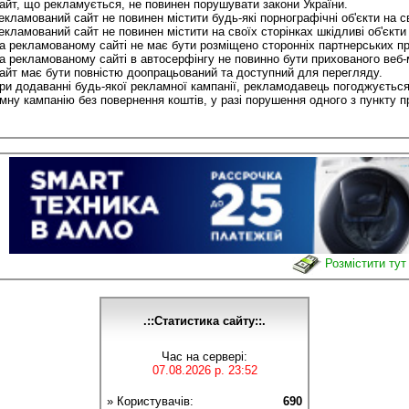
йт, що рекламується, не повинен порушувати закони України.
кламований сайт не повинен містити будь-які порнографічні об'єкти на св
кламований сайт не повинен містити на своїх сторінках шкідливі об'єкти
 рекламованому сайті не має бути розміщено сторонніх партнерських пр
 рекламованому сайті в автосерфінгу не повинно бути прихованого веб-м
йт має бути повністю доопрацьований та доступний для перегляду.
и додаванні будь-якої рекламної кампанії, рекламодавець погоджується
мну кампанію без повернення коштів, у разі порушення одного з пункту п
Розмістити тут
.::Статистика сайту::.
Час на сервері:
07.08.2026 р. 23:52
» Користувачів:
690