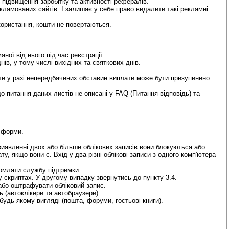
 підвищення заробітку та активності рефералів.
кламованих сайтів. І залишає у себе право видалити такі рекламні
икористання, кошти не повертаються.
ної від нього під час реєстрації.
ів, у тому числі вихідних та святкових днів.
ле у разі непередбачених обставин виплати може бути призупинено
о питання даних листів не описані у FAQ (Питання-відповідь) та
ї форми.
виявленні двох або більше облікових записів вони блокуються або
у, якщо вони є. Вхід у два різні облікові записи з одного комп'ютера
домляти службу підтримки.
 скриптах. У другому випадку звернутись до пункту 3.4.
або оштрафувати обліковий запис.
 (автоклікери та автобраузери).
дь-якому вигляді (пошта, форуми, гостьові книги).