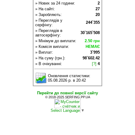
» Нових за 24 години:
2
» На сайті:
27
» Заробляють:
20
» Переглядів у
244`355
серфінгу:
» Переглядів в
30`165`508
автосерфінгу:
» Мінімум до виплати:
2.50 грн
» Комісія виплати:
НЕМАЄ
» Виплат:
3`995
» На суму (грн.):
98`602.42
» В очікуванні:
[?]
4
Оновлення статистики:
05.08.2026 р. в 20:42
Перейти до повної версії сайту
© 2018-2025 SERFING.PP.UA
Select Language
▼