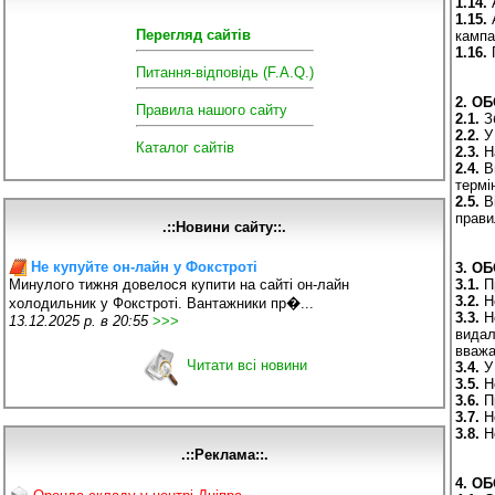
1.14.
А
1.15.
А
Перегляд сайтів
кампа
1.16.
П
Питання-відповідь (F.A.Q.)
2. О
Правила нашого сайту
2.1.
Зб
2.2.
У 
Каталог сайтів
2.3.
На
2.4.
Ви
термі
2.5.
Ві
прави
.::Новини сайту::.
Не купуйте он-лайн у Фокстроті
3. О
3.1.
Пр
Минулого тижня довелося купити на сайті он-лайн
3.2.
Не
холодильник у Фокстроті. Вантажники пр�...
3.3.
Не
13.12.2025 р. в 20:55
>>>
видал
вважа
Читати всі новини
3.4.
У 
3.5.
Не
3.6.
Пр
3.7.
Не
3.8.
Не
.::Реклама::.
4. О
Оренда складу у центрі Дніпра