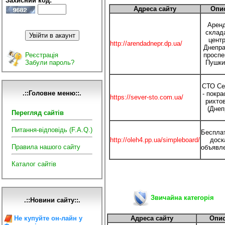
Захисний код:
Адреса сайту
Опи
Арен
склад
цент
http://arendadnepr.dp.ua/
Днепра
Реєстрація
проспе
Забули пароль?
Пушки
СТО Се
.::Головне меню::.
- покра
https://sever-sto.com.ua/
рихто
(Днеп
Перегляд сайтів
Питання-відповідь (F.A.Q.)
Беспла
http://oleh4.pp.ua/simpleboard/
доск
Правила нашого сайту
объявл
Каталог сайтів
Звичайна категорія
.::Новини сайту::.
Не купуйте он-лайн у
Адреса сайту
Опи