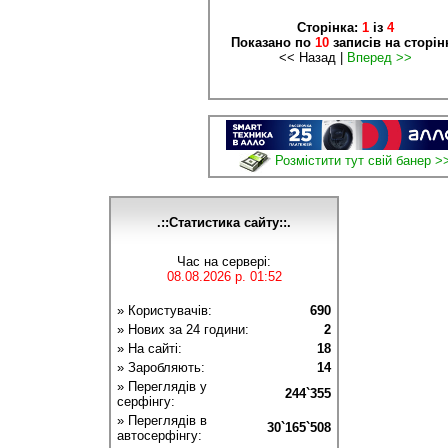
Сторінка:
1
із
4
Показано по
10
записів на сторін
<< Назад |
Вперед >>
Розмістити тут свій банер >
.::Статистика сайту::.
Час на сервері:
08.08.2026 р. 01:52
» Користувачів:
690
» Нових за 24 години:
2
» На сайті:
18
» Заробляють:
14
» Переглядів у
244`355
серфінгу:
» Переглядів в
30`165`508
автосерфінгу: