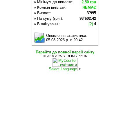
» Мінімум до виплати:
2.50 грн
» Комісія виплати:
НЕМАЄ
» Виплат:
3`995
» На суму (грн.):
98`602.42
» В очікуванні:
[?]
4
Оновлення статистики:
05.08.2026 р. в 20:42
Перейти до повної версії сайту
© 2018-2025 SERFING.PP.UA
Select Language
▼