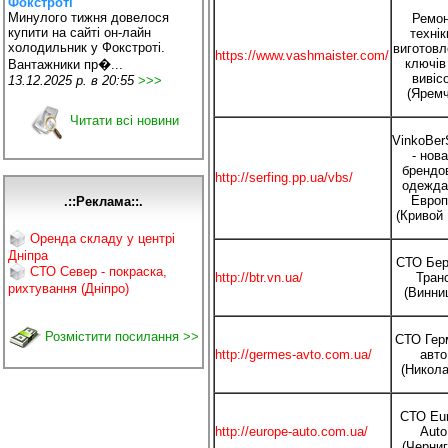
Фокстроті
Минулого тижня довелося
Ремо
купити на сайті он-лайн
технік
холодильник у Фокстроті.
виготовл
https://www.vashmaister.com/
ключів
Вантажники пр�...
вивіс
13.12.2025 р. в 20:55
>>>
(Яремч
Читати всі новини
VinkoBer
- нов
брендо
http://serfing.pp.ua/vbs/
одежда
Евро
.::Реклама::.
(Кривой 
Оренда складу у центрі
Дніпра
СТО Бер
СТО Север - покраска,
http://btr.vn.ua/
Тран
рихтування (Дніпро)
(Винни
Розмістити посилання >>
СТО Гер
http://germes-avto.com.ua/
авто
(Никола
СТО Eur
http://europe-auto.com.ua/
Auto
(Черниг