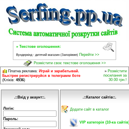
» Текстове оголошення:
Перейти >>
Вундеркінд - дитячий магазин (Запоріжжя)
Розмістити своє текстове оголошення >>
Платна реклама:
Играй и зарабатывай.
»
Розмістити
посилання за
Быстрее регистрируйся в телеграмм боте
30.00 грн.!
(Кліків:
4936
)
.::Вхід у акаунт::.
.::Каталог сайтів::.
Логін:
Додати сайт в каталог
Пароль:
VIP категорія (10-ка сайтів